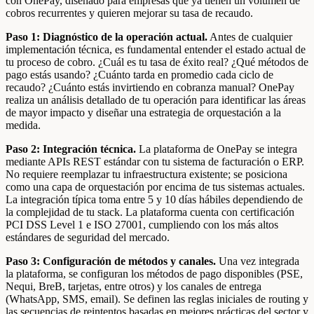
con OnePay, diseñado para empresas que ya tienen un volumen de
cobros recurrentes y quieren mejorar su tasa de recaudo.
Paso 1: Diagnóstico de la operación actual.
Antes de cualquier
implementación técnica, es fundamental entender el estado actual de
tu proceso de cobro. ¿Cuál es tu tasa de éxito real? ¿Qué métodos de
pago estás usando? ¿Cuánto tarda en promedio cada ciclo de
recaudo? ¿Cuánto estás invirtiendo en cobranza manual? OnePay
realiza un análisis detallado de tu operación para identificar las áreas
de mayor impacto y diseñar una estrategia de orquestación a la
medida.
Paso 2: Integración técnica.
La plataforma de OnePay se integra
mediante APIs REST estándar con tu sistema de facturación o ERP.
No requiere reemplazar tu infraestructura existente; se posiciona
como una capa de orquestación por encima de tus sistemas actuales.
La integración típica toma entre 5 y 10 días hábiles dependiendo de
la complejidad de tu stack. La plataforma cuenta con certificación
PCI DSS Level 1 e ISO 27001, cumpliendo con los más altos
estándares de seguridad del mercado.
Paso 3: Configuración de métodos y canales.
Una vez integrada
la plataforma, se configuran los métodos de pago disponibles (PSE,
Nequi, BreB, tarjetas, entre otros) y los canales de entrega
(WhatsApp, SMS, email). Se definen las reglas iniciales de routing y
las secuencias de reintentos basadas en mejores prácticas del sector y