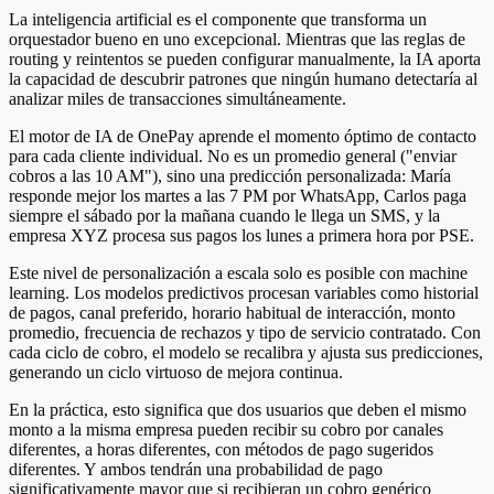
La inteligencia artificial es el componente que transforma un
orquestador bueno en uno excepcional. Mientras que las reglas de
routing y reintentos se pueden configurar manualmente, la IA aporta
la capacidad de descubrir patrones que ningún humano detectaría al
analizar miles de transacciones simultáneamente.
El motor de IA de OnePay aprende el momento óptimo de contacto
para cada cliente individual. No es un promedio general ("enviar
cobros a las 10 AM"), sino una predicción personalizada: María
responde mejor los martes a las 7 PM por WhatsApp, Carlos paga
siempre el sábado por la mañana cuando le llega un SMS, y la
empresa XYZ procesa sus pagos los lunes a primera hora por PSE.
Este nivel de personalización a escala solo es posible con machine
learning. Los modelos predictivos procesan variables como historial
de pagos, canal preferido, horario habitual de interacción, monto
promedio, frecuencia de rechazos y tipo de servicio contratado. Con
cada ciclo de cobro, el modelo se recalibra y ajusta sus predicciones,
generando un ciclo virtuoso de mejora continua.
En la práctica, esto significa que dos usuarios que deben el mismo
monto a la misma empresa pueden recibir su cobro por canales
diferentes, a horas diferentes, con métodos de pago sugeridos
diferentes. Y ambos tendrán una probabilidad de pago
significativamente mayor que si recibieran un cobro genérico