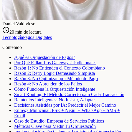
Daniel Valdivieso
20
min de lectura
Tecnología
Pagos Digitales
Contenido
¿Qué es Orquestación de Pagos?
Por Qué Fallan Los Gateways Tradicionales
Razón 1: No Entienden el Contexto Colombiano
Razón 2: Retry Logic Demasiado Simplista
Razón 3: No Optimizan por Método de Pago
Razón 4: No Aprenden de los Fallos
Cómo Funciona la Orquestación Inteligente
Smart Routing: El Método Correcto para Cada Transacción
Reintentos Inteligentes: No Insistir, Adaptar
Decisiones Asistidas por IA: Predecir el Mejor Camino
Entrega Multicanal: PSE + Nequi + WhatsApp + SMS +
Email
Caso de Estudio: Empresa de Servicios Públicos
Métricas Clave para Medir Tu Orquestación
Implementación: De Gateway Tradicional a Orquestación