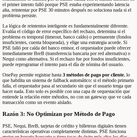
el primer intento falló porque PSE estaba experimentando latencia
alta, reintentar por PSE 30 minutos después no soluciona nada si el
problema persiste.
La lógica de reintentos inteligente es fundamentalmente diferente.
Evalúa el código de error específico del rechazo, determina si el
problema es temporal (timeout, banco caído) o permanente (fondos
insuficientes, cuenta bloqueada), y elige una estrategia acorde. Si
PSE falló por caída del banco emisor, el orquestador puede ofrecer
inmediatamente BreB (transferencia bancaria por red alternativa) o
Nequi como alternativa. Si el rechazo fue por fondos insuficientes,
puede reprogramar el intento para el día de nómina del usuario.
OnePay permite registrar hasta
3 métodos de pago por cliente
, lo
que habilita un sistema de fallback automático: si el método primario
falla, el orquestador pasa al secundario sin que el usuario tenga que
hacer nada. Esto solo es posible con una capa de orquestación que
entiende la relación entre métodos, no con un gateway que ve cada
transacción como un evento aislado.
Razón 3: No Optimizan por Método de Pago
PSE, Nequi, BreB, tarjetas de crédito y billeteras digitales tienen
características operativas completamente distintas. PSE funciona
mejor en horario bancario y tiene tasas de éxito más altas los días