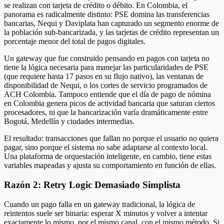
se realizan con tarjeta de crédito o débito. En Colombia, el
panorama es radicalmente distinto: PSE domina las transferencias
bancarias, Nequi y Daviplata han capturado un segmento enorme de
la población sub-bancarizada, y las tarjetas de crédito representan un
porcentaje menor del total de pagos digitales.
Un gateway que fue construido pensando en pagos con tarjeta no
tiene la lógica necesaria para manejar las particularidades de PSE
(que requiere hasta 17 pasos en su flujo nativo), las ventanas de
disponibilidad de Nequi, o los cortes de servicio programados de
ACH Colombia. Tampoco entiende que el día de pago de nómina
en Colombia genera picos de actividad bancaria que saturan ciertos
procesadores, ni que la bancarización varía dramáticamente entre
Bogotá, Medellín y ciudades intermedias.
El resultado: transacciones que fallan no porque el usuario no quiera
pagar, sino porque el sistema no sabe adaptarse al contexto local.
Una plataforma de orquestación inteligente, en cambio, tiene estas
variables mapeadas y ajusta su comportamiento en función de ellas.
Razón 2: Retry Logic Demasiado Simplista
Cuando un pago falla en un gateway tradicional, la lógica de
reintentos suele ser binaria: esperar X minutos y volver a intentar
exactamente lo mismo, por el mismo canal, con el mismo método. Si