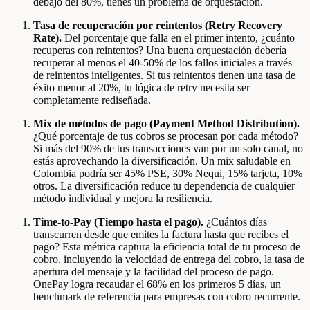
debajo del 80%, tienes un problema de orquestación.
Tasa de recuperación por reintentos (Retry Recovery
Rate).
Del porcentaje que falla en el primer intento, ¿cuánto
recuperas con reintentos? Una buena orquestación debería
recuperar al menos el 40-50% de los fallos iniciales a través
de reintentos inteligentes. Si tus reintentos tienen una tasa de
éxito menor al 20%, tu lógica de retry necesita ser
completamente rediseñada.
Mix de métodos de pago (Payment Method Distribution).
¿Qué porcentaje de tus cobros se procesan por cada método?
Si más del 90% de tus transacciones van por un solo canal, no
estás aprovechando la diversificación. Un mix saludable en
Colombia podría ser 45% PSE, 30% Nequi, 15% tarjeta, 10%
otros. La diversificación reduce tu dependencia de cualquier
método individual y mejora la resiliencia.
Time-to-Pay (Tiempo hasta el pago).
¿Cuántos días
transcurren desde que emites la factura hasta que recibes el
pago? Esta métrica captura la eficiencia total de tu proceso de
cobro, incluyendo la velocidad de entrega del cobro, la tasa de
apertura del mensaje y la facilidad del proceso de pago.
OnePay logra recaudar el 68% en los primeros 5 días, un
benchmark de referencia para empresas con cobro recurrente.