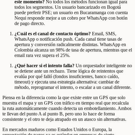
este momento?
No todos los métodos funcionan igual para
todos los segmentos. Un usuario bancarizado en Bogotá
puede preferir PSE; un usuario en Bucaramanga con cuenta
Nequi responde mejor a un cobro por WhatsApp con botón
de pago directo.
¿Cuál es el canal de contacto óptimo?
Email, SMS,
WhatsApp o notificación push. Cada canal tiene tasas de
apertura y conversión radicalmente distintas. WhatsApp en
Colombia alcanza un 98% de tasa de apertura, mientras que el
email rara vez supera el 25%.
¿Qué hacer si el intento falla?
Un orquestador inteligente no
se detiene ante un rechazo. Tiene lógica de reintentos que
evalúa por qué falló (fondos insuficientes, banco caído,
timeout) y ejecuta una estrategia alternativa: cambiar de
método, reprogramar el intento, o escalar a un canal diferente.
Piensa en la diferencia como la que existe entre un GPS que solo
muestra el mapa y un GPS con tráfico en tiempo real que recalcula
la ruta automáticamente cuando detecta un embotellamiento. Ambos
te llevan del punto A al punto B, pero uno lo hace de forma
consistente y el otro te deja atrapado en un atasco sin alternativas.
En mercados maduros como Estados Unidos o Europa, la
orquestación de pagos ya es estándar en empresas de cierto