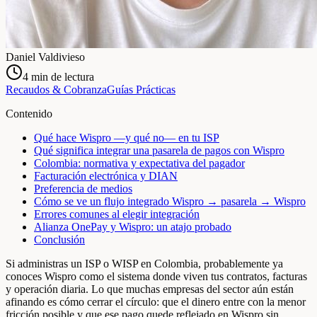
Daniel Valdivieso
4
min de lectura
Recaudos & Cobranza
Guías Prácticas
Contenido
Qué hace Wispro —y qué no— en tu ISP
Qué significa integrar una pasarela de pagos con Wispro
Colombia: normativa y expectativa del pagador
Facturación electrónica y DIAN
Preferencia de medios
Cómo se ve un flujo integrado Wispro → pasarela → Wispro
Errores comunes al elegir integración
Alianza OnePay y Wispro: un atajo probado
Conclusión
Si administras un ISP o WISP en Colombia, probablemente ya
conoces Wispro como el sistema donde viven tus contratos, facturas
y operación diaria. Lo que muchas empresas del sector aún están
afinando es cómo cerrar el círculo: que el dinero entre con la menor
fricción posible y que ese pago quede reflejado en Wispro sin